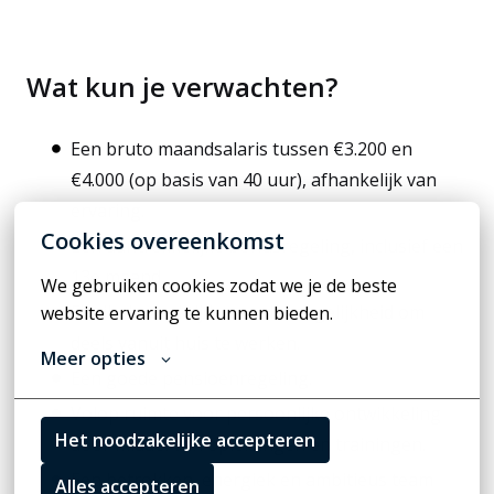
Wat kun je verwachten?
Een bruto maandsalaris tussen €3.200 en
€4.000 (op basis van 40 uur), afhankelijk van
ervaring.
Cookies overeenkomst
Een aantrekkelijke bonusregeling, inclusief een
13e maand.
We gebruiken cookies zodat we je de beste 
Flexibele werktijden en de mogelijkheid om
website ervaring te kunnen bieden.
deels vanuit huis te werken.
Meer opties
Een goede pensioenregeling.
Volop ruimte voor persoonlijke ontwikkeling
Het noodzakelijke accepteren
door middel van opleidingen en trainingen.
Een betrokken, energiek en ambitieus team
Alles accepteren