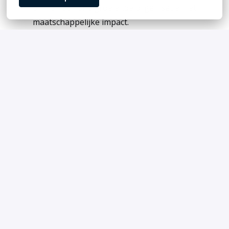
binnen een snelgroeiende organisatie met
maatschappelijke impact.
Een functie waarin je veel verantwoordelijkheid
krijgt en direct bijdraagt aan de groei van zowel
klanten als de organisatie.
Enthousiast?
Zie jij jezelf in deze rol en krijg je energie van het
opbouwen van sterke klantrelaties én het helpen
van organisaties om hun doelstellingen te
realiseren? Dan maken we graag kennis met je.