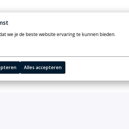
mst
to per jaar.
at we je de beste website ervaring te kunnen bieden.
e groeien.
satie in ontwikkeling.
epteren
Alles accepteren
omstgerichte sector.
e? Solliciteer direct of neem contact met ons op voor
e graag meer over de inhoud van de rol, het team en