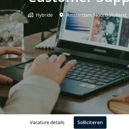
Hybride
Amsterdam
,
Noord-Holland
,
Vacature details
Solliciteren